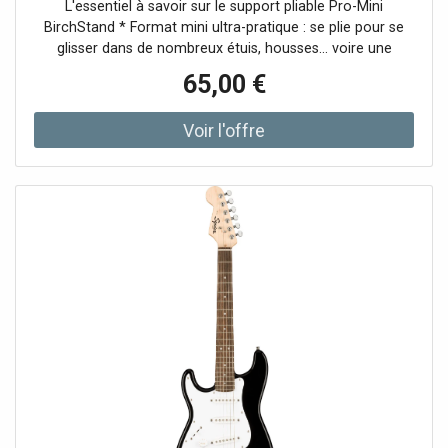
L'essentiel à savoir sur le support pliable Pro-Mini
agréable en jeu aux doigts et en nuances. Le sapelli (fond
BirchStand * Format mini ultra-pratique : se plie pour se
et éclisses) complète avec un grain rond et homogène,
glisser dans de nombreux étuis, housses... voire une
favorisant un équilibre global et une bonne lisibilité des
poche. * Stabilité pensée pour la scène et la maison :
accords. Le format slim, plus compact, privilégie un son
65,00 €
pieds arrière carrés et support arrière à deux positions
direct et réactif, avec une projection étonnante pour une
pour adapter l'angle. * Protection de l'instrument :
guitare de voyage. Branchée, l'électronique Mini LAG
moulage en silicone inerte sur toutes les zones exposées,
Preamp permet de gérer rapidement le niveau et la
pour éviter les marques et les glissements. * Polyvalence
tonalité, tout en profitant de l'accordeur intégré pour
maximale : compatible ukulélé (toutes tailles), u-bass,
rester juste en toutes circonstances. Accessoires
mandoline, violon (avec ou sans repose-épaules), alto,
compatibles recommandés La guitare est livrée avec une
tablette et iPad. Un stand compact, robuste et prêt à
housse, pratique pour le transport. Ses cordes nylon
suivre votre instrument partout Le Pro-Mini BirchStand est
Aquila d'origine peuvent être remplacées par des cordes
un support d'instrument pensé pour les musiciens qui
nylon du même type, afin de conserver le toucher et
bougent : répétitions, cours, studio, backstage ou simple
l'équilibre sonore prévus pour ce modèle. Caractéristiques
rangement à la maison. Son design pliable " format mini "
techniques Corps * Catégorie : Classique
permet de l'emporter facilement sans s'encombrer, tout
électroacoustique * Format : Voyage * Table : Cèdre
en gardant un vrai maintien pour un instrument à cordes
rouge massif * Fond & éclisses : Sapelli * Filets : Acajou *
unique. Fabriqué en 13 couches de bouleau laminé, il
Chevalet : Noyer * Finition : Brillante * Couleur : Noir *
combine légèreté et résistance. La charnière en acier
Coloris : Black Manche * Manche : Sapelli * Touche :
inoxydable assure une ouverture/fermeture fluide, tandis
Noyer * Nombre de frettes : 20 * Diapason : 512 mm /
que les goupilles antidérapantes sécurisent la pose.
20,16" * Largeur du sillet : 48 mm / 1,89" Accastillage *
Ajoutez à cela le silicone propriétaire inerte sur les points