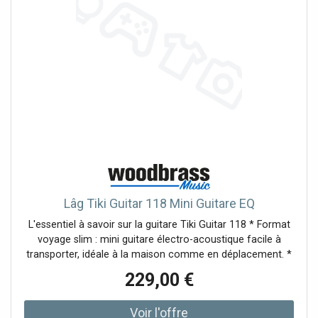
Lâg Tiki Guitar 118 Mini Guitare EQ
L'essentiel à savoir sur la guitare Tiki Guitar 118 * Format
voyage slim : mini guitare électro-acoustique facile à
transporter, idéale à la maison comme en déplacement. *
Table en cèdre rouge massif : réponse rapide, chaleur et
229,00 €
belle sensibilité au jeu aux doigts. * Corps en sapelli :
timbre équilibré et projection surprenante pour un petit
gabarit. * Préampli LAG avec accordeur intégré : réglages