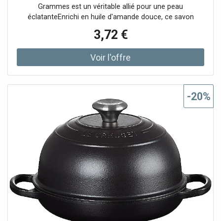
Grammes est un véritable allié pour une peau
sont fabriqués dans des usines du monde entier à partir
éclatanteEnrichi en huile d'amande douce, ce savon
de matériaux de la plus haute qualité, afin que nous
procure une sensation de douceur et aide à
puissions garantir la qualité que vous attendez de Le
3,72 €
Creuset. Matériau : fonte émaillée Source de chaleur :
Four avec fonction gril Four Cuisinière électrique Plaque
vitrocéramique Cuisinière à gaz Plaque à induction
-20%