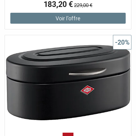
183,20 €
229,00 €
cuisiniers que par les cuisiniers amateurs ambitieux. Les
couteaux de cuisine Shun sont composés de 32 couches
d'acier Damas inoxydable et d'un noyau résistant à la
corrosion en acier VG-MAX. Cette combinaison confère à
la lame non seulement une dureté énorme de 61 degrés
Rockwell, mais la rend également extrêmement
-20%
tranchante. Un Shun Classic glisse sans effort, même à
travers les aliments les plus difficiles à couper - et pas
seulement une fois, mais durablement avec un entretien
approprié. Ce tranchant, associé au manche équilibré des
couteaux, permet en outre de travailler sans fatigue.
Longueur de la lame : 23 cm Épaisseur de la lame : 2 mm
Hauteur de la lame : 3 cm Poids : 199 g Mode de
fabrication : forgé Dureté de la lame : 61 HRC Acier de la
lame : acier Damas VG-10 Affûtage : unilatéral Matériau
du manche : bois Pakka Forme du manche : droitier
Longueur du manche : 12 cm Longueur totale : 37 cm
Avertissement : Toujours se concentrer lorsque l'on
travaille avec des couteaux. Ne jamais toucher la lame,
mais toujours le manche. Toujours porter les couteaux
avec le tranchant vers le bas et en les éloignant du corps.