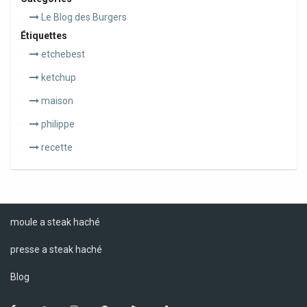
Le Blog des Burgers
Étiquettes
etchebest
ketchup
maison
philippe
recette
moule a steak haché
presse a steak haché
Blog