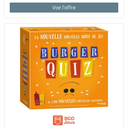
préfèrent le côté fun du snowboard. La combinaison
d'une semelle convexe et du flex le plus souple possible
rend l'apprentissage très amusant. Le profil de cambre
plat entre les pieds ajoute de la stabilité pour un meilleur
équilibre et contrôle de la planche.Le noyau en bois FSC™
Certified Fly™ qui équipe la planche la rend légère sans
sacrifier sa solidité.Avec son flex ultra souple (1/10) et ses
carres relevées sur tout le pourtour de la planche, la Grom
rend l'apprentissage du snowboard sur piste plus ludique
même pour les mini-riders les plus légers.