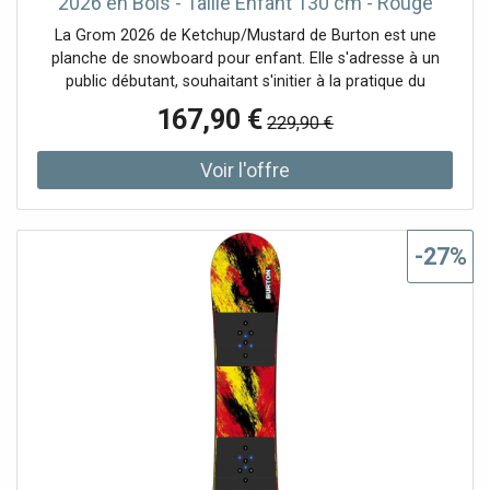
2026 en Bois - Taille Enfant 130 cm - Rouge
La Grom 2026 de Ketchup/Mustard de Burton est une
planche de snowboard pour enfant. Elle s'adresse à un
public débutant, souhaitant s'initier à la pratique du
snowboard.Elle est conçue pour les enfants qui veulent
167,90 €
229,90 €
échapper pour de bon à l'apprentissage du ski et qui
préfèrent le côté fun du snowboard. La combinaison
d'une semelle convexe et du flex le plus souple possible
rend l'apprentissage très amusant. Le profil de cambre
plat entre les pieds ajoute de la stabilité pour un meilleur
équilibre et contrôle de la planche.Le noyau en bois FSC™
-27%
Certified Fly™ qui équipe la planche la rend légère sans
sacrifier sa solidité.Avec son flex ultra souple (1/10) et ses
carres relevées sur tout le pourtour de la planche, la Grom
rend l'apprentissage du snowboard sur piste plus ludique
même pour les mini-riders les plus légers.