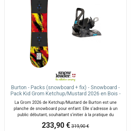
rend l'apprentissage du snowboard sur piste plus ludique
même pour les mini-riders les plus légers.
Burton - Packs (snowboard + fix) - Snowboard -
Pack Kid Grom Ketchup/Mustard 2026 en Bois -
Rouge
La Grom 2026 de Ketchup/Mustard de Burton est une
planche de snowboard pour enfant. Elle s'adresse à un
public débutant, souhaitant s'initier à la pratique du
snowboard.Elle est conçue pour les enfants qui veulent
233,90 €
319,90 €
échapper pour de bon à l'apprentissage du ski et qui