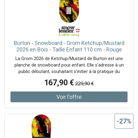
Burton - Snowboard - Grom Ketchup/Mustard
2026 en Bois - Taille Enfant 110 cm - Rouge
La Grom 2026 de Ketchup/Mustard de Burton est une
planche de snowboard pour enfant. Elle s'adresse à un
public débutant, souhaitant s'initier à la pratique du
snowboard.Elle est conçue pour les enfants qui veulent
167,90 €
229,90 €
échapper pour de bon à l'apprentissage du ski et qui
préfèrent le côté fun du snowboard. La combinaison
d'une semelle convexe et du flex le plus souple possible
rend l'apprentissage très amusant. Le profil de cambre
plat entre les pieds ajoute de la stabilité pour un meilleur
équilibre et contrôle de la planche.Le noyau en bois FSC™
-27%
Certified Fly™ qui équipe la planche la rend légère sans
sacrifier sa solidité.Avec son flex ultra souple (1/10) et ses
carres relevées sur tout le pourtour de la planche, la Grom