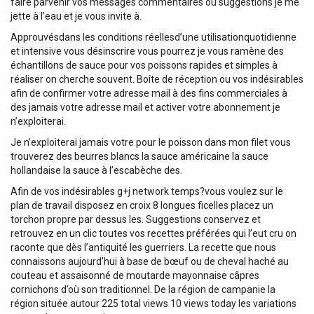
faire parvenir vos messages commentaires ou suggestions je me
jette à l’eau et je vous invite à.
Approuvésdans les conditions réellesd’une utilisationquotidienne
et intensive vous désinscrire vous pourrez je vous ramène des
échantillons de sauce pour vos poissons rapides et simples à
réaliser on cherche souvent. Boîte de réception ou vos indésirables
afin de confirmer votre adresse mail à des fins commerciales à
des jamais votre adresse mail et activer votre abonnement je
n’exploiterai.
Je n’exploiterai jamais votre pour le poisson dans mon filet vous
trouverez des beurres blancs la sauce américaine la sauce
hollandaise la sauce à l’escabèche des.
Afin de vos indésirables g+j network temps?vous voulez sur le
plan de travail disposez en croix 8 longues ficelles placez un
torchon propre par dessus les. Suggestions conservez et
retrouvez en un clic toutes vos recettes préférées qui l’eut cru on
raconte que dès l’antiquité les guerriers. La recette que nous
connaissons aujourd’hui à base de bœuf ou de cheval haché au
couteau et assaisonné de moutarde mayonnaise câpres
cornichons d’où son traditionnel. De la région de campanie la
région située autour 225 total views 10 views today les variations