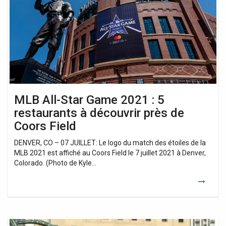
Game
2021
:
5
restaurants
à
découvrir
près
de
Coors
MLB All-Star Game 2021 : 5
Field
restaurants à découvrir près de
Coors Field
DENVER, CO – 07 JUILLET: Le logo du match des étoiles de la
MLB 2021 est affiché au Coors Field le 7 juillet 2021 à Denver,
Colorado. (Photo de Kyle…
Une