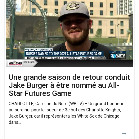
grande
saison
de
retour
conduit
Jake
Burger
à
être
nommé
au
All-
Une grande saison de retour conduit
Star
Jake Burger à être nommé au All-
Futures
Game
Star Futures Game
CHARLOTTE, Caroline du Nord (WBTV) – Un grand honneur
aujourd’hui pour le joueur de 3e but des Charlotte Knights,
Jake Burger, car il représentera les White Sox de Chicago
dans…