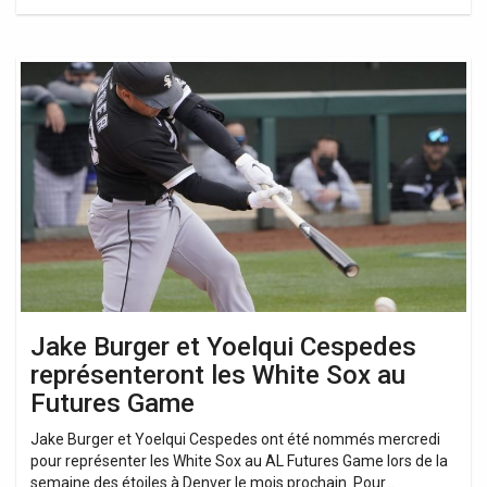
Jake
Burger
et
Yoelqui
Cespedes
représenteront
les
White
Sox
au
Futures
Game
Jake Burger et Yoelqui Cespedes
représenteront les White Sox au
Futures Game
Jake Burger et Yoelqui Cespedes ont été nommés mercredi
pour représenter les White Sox au AL Futures Game lors de la
semaine des étoiles à Denver le mois prochain. Pour…