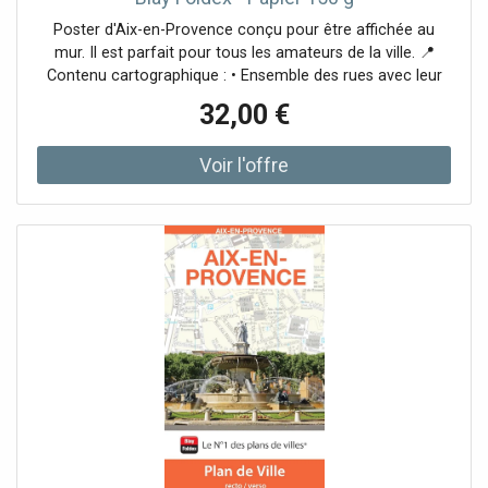
Poster d'Aix-en-Provence conçu pour être affichée au
mur. Il est parfait pour tous les amateurs de la ville. 📍
Contenu cartographique : • Ensemble des rues avec leur
nom, • Principaux bâtiments public, • Principaux sites et
32,00 €
monuments à visiter. 📌 Cette carte murale est disponible
en 3 finitions : • Papier 150 g (support souple, carte livrée
dans un tube) • Papier 150 g avec plastification mate
(support souple, carte livrée dans un tube) • PVC 3 mm
(support rigide)