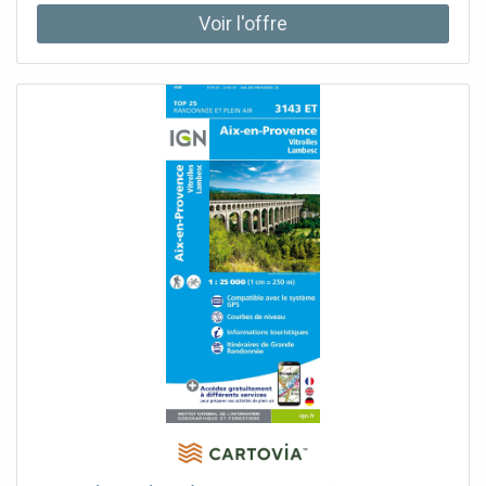
en 3 finitions : • Papier 150 g (support souple, carte livrée
dans un tube) • Papier 150 g avec plastification mate
(support souple, carte livrée dans un tube) • PVC 3 mm
(support rigide)