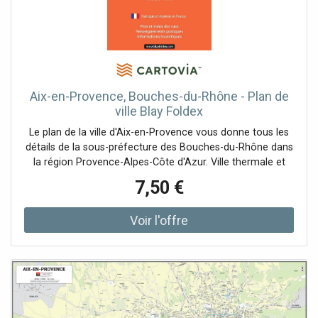
Aix-en-Provence, Bouches-du-Rhône - Plan de
ville Blay Foldex
Le plan de la ville d'Aix-en-Provence vous donne tous les
détails de la sous-préfecture des Bouches-du-Rhône dans
la région Provence-Alpes-Côte d'Azur. Ville thermale et
d'Art, Aix-en-Provence constitue, avec Marseille, la
7,50 €
troisième aire urbaine la plus peuplée de France. Aix-en-
Provence, ville d'Art et d'Histoire Ancienne capitale de la
Provence illustrée au XVe siècle par le « bon Roi René »,
Aix conserve aujourd'hui un caractère très particulier que
lui confèrent ses larges avenues ombragées, ses places,
ses fontaines et ses nombreux hôtels des XVIIe et XVIIIe
siècles. Station thermale déjà appréciée des Romains,
d'où son nom d'Aix (Aquae Sextiae : Eaux de Sextius),
c'est un très ancien Évêché, le siège d'une Université