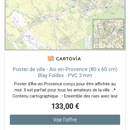
Poster de ville - Aix-en-Provence (80 x 60 cm)
Blay Foldex - PVC 3 mm
Poster d'Aix-en-Provence conçu pour être affichée au
mur. Il est parfait pour tous les amateurs de la ville. 📍
Contenu cartographique : • Ensemble des rues avec leur
nom, • Principaux bâtiments public, • Principaux sites et
133,00 €
monuments à visiter. 📌 Cette carte murale est disponible
en 3 finitions : • Papier 150 g (support souple, carte livrée
dans un tube) • Papier 150 g avec plastification mate
(support souple, carte livrée dans un tube) • PVC 3 mm