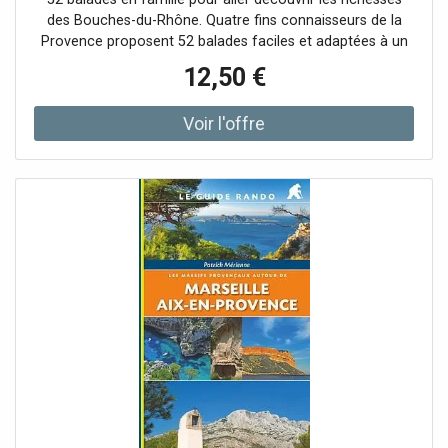
des Bouches-du-Rhône. Quatre fins connaisseurs de la
Provence proposent 52 balades faciles et adaptées à un
public familial réparties sur un rayon de 50 km autour d'Aix
12,50 €
et Marseille, avec quelques incursions dans le Luberon et
le Var. Idéal pour découvrir les Calanques, la Sainte-
Victoire, la Sainte-Baume, le Garlaban, la chaîne des Côtes
ou la Côte Bleue ! En sus des cartes en couleurs, des
descriptifs des balades, des coordonnées GPS et des
photos, sont répertoriées de précieuses informations, et
notamment les « p'tits plus » pour agrémenter l'escapade
du jour. Installés en Provence, les auteurs sont tous
accompagnateurs en montagne. Ils ont la volonté de faire
partager, tant par les mots que par la randonnée, cette
Provence aux multiples visages tout en alertant sur la
fragilité de cette nature généreuse.