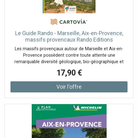
Le Guide Rando - Marseille, Aix-en-Provence,
massifs provencaux Rando Editions
Les massifs provençaux autour de Marseille et Aix-en-
Provence possèdent contre toute attente une
remarquable diversité géologique, bio-géographique et
paysagère qu’il est très agréable de parcourir grâce à une
17,90 €
multitude de sentiers très bien balisés, certes souvent très
caillouteux ou pierreux.Dans ces milieux méditerranéens,
exigeants, avec la chaleur, le vent, les rares points d’eaux,
les reliefs tourmentés, la végétation rare ou agressive,
marcher nécessite de l’attention et un minimum de
préparation. Mais tout est largement compensé par cette
merveilleuse lumière, ces couleurs, ces senteurs et ces
splendeurs propices à la contemplation. On abordera tout
d’abord la Côte Bleue, adossée à la petite chaîne de
l’Estaque, avec ses charmants ports, et ses sentiers