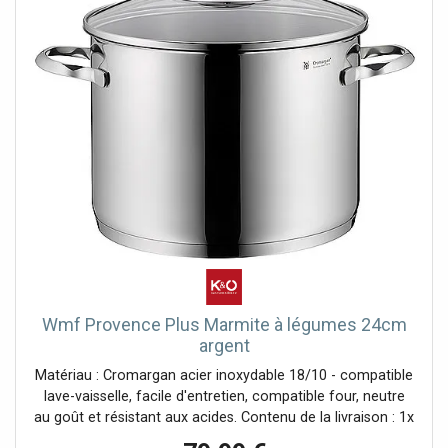
routes secondaires enrichi, pour permettre des balades à
vélo en toute sécurité :• Pour la découverte à pied,
l’intégralité des GR® et GR de Pays®• Pour la découverte
à vélo, l’ensemble du réseau routier local et l’intégralités
des Vélo-routes et Voies Vertes avec la classification
AF3V avec les routes goudronnées ou empierrées, en site
propre ou partagées avec d’autres véhicules• Pour la
découverte en voiture, l’intégralité du réseau routier :
national, régional, départemental et secondaire. Pour
compléter la cartographie :• le relief est représenté par les
courbes de niveau et les points cotés• un index des
communes permet de se repérer facilement Légende en
trois langues : français, anglais et allemand.
Wmf Provence Plus Marmite à légumes 24cm
argent
Matériau : Cromargan acier inoxydable 18/10 - compatible
lave-vaisselle, facile d'entretien, compatible four, neutre
au goût et résistant aux acides. Contenu de la livraison : 1x
marmite avec couvercle Ø 24 cm