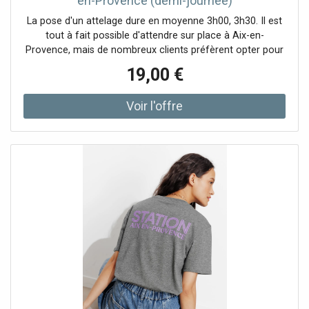
en-Provence (demi-journée)
La pose d'un attelage dure en moyenne 3h00, 3h30. Il est
tout à fait possible d'attendre sur place à Aix-en-
Provence, mais de nombreux clients préfèrent opter pour
une voiture de location à la demi-journée.La distance
19,00 €
autorisée avec cette voiture de location est de 150 km, ce
qui est amplement suffisant pour les trajets du quotidien.
La voiture devra être restituée avec le plein de carburant,
et bien sûr en bon état. Un justificatif de carburant sera
demandé lors de la restitution du véhicule.Il est demandé
au client de ne pas fumer au sein du véhicule et de ne pas
transporter d'animaux. Si une de ces conditions n'est pas
respectée, France Attelage se réserve le droit de facturer
des frais de nettoyage ou de désinfection.Un contrat de
location vous sera remis avant la prise en main du
véhicule.