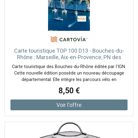
Carte touristique TOP 100 D13 - Bouches-du-
Rhône : Marseille, Aix-en-Provence, PN des
Calanques IGN
Carte touristique des Bouches-du-Rhône éditée par l'IGN.
Cette nouvelle édition possède un nouveau découpage
départemental. Elle intègre les parcours vélo en
partenariat avec l'association AF3V – VéloRoutes et Voies
8,50 €
Vertes. La nouvelle TOP 100 grâce à son échelle au 1:100
000ème (1 cm = 1 km) est la carte idéale pour découvrir
une région et faire du tourisme à pied, à vélo ou en
voiture. Un grand nombre d’informations touristiques sont
représentées de façon très précises dans la cartographie :
parcs et réserves naturelles, monuments, châteaux,
musées, grottes, point de vues, refuges, site d’escalade et
de sport en eau vive, plages surveillées… Un réseau de