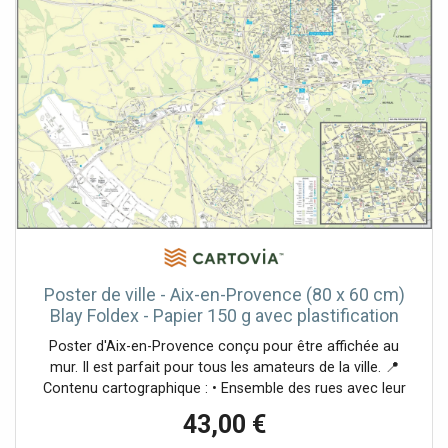
célèbre datant de 1409 (Faculté de Lettres et de Droit).
Aujourd'hui Aix, qui compte près de 150 000 habitants, est
une ville universitaire, industrielle, touristique et thermale
active, célèbre par son Festival International de Musique,
de renommée mondiale. C'est la capitale de l'amande
préparée (calisson).
Poster de ville - Aix-en-Provence (80 x 60 cm)
Blay Foldex - Papier 150 g avec plastification
mate
Poster d'Aix-en-Provence conçu pour être affichée au
mur. Il est parfait pour tous les amateurs de la ville. 📍
Contenu cartographique : • Ensemble des rues avec leur
nom, • Principaux bâtiments public, • Principaux sites et
43,00 €
monuments à visiter. 📌 Cette carte murale est disponible