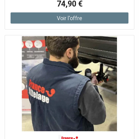
74,90 €
est). Distances indiquées sur la carte. Plans des centre-
villes d'Arles, Montpellier, Aix en Provence, Marseille,
Avignon, Nîmes, Montélimar. Indication des sites
touristiques, des pistes cyclables et des Voies vertes. A
noter : cette carte est plastifiée à la demande, sur la base
de la carte originale qui est pliée. Les pliures restent un
tout petit peu visibles. La carte est livrée roulée dans un
tube cartonné. Un délai supplémentaire d'une à deux
semaines est nécessaire pour la fabrication de la carte.
Ce produit étant fabriqué sur mesure à la demande de nos
clients, il ne peut pas nous être retourné.