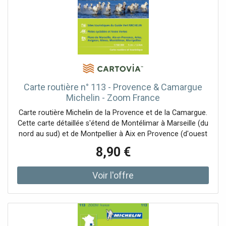
Carte routière n° 113 - Provence & Camargue
Michelin - Zoom France
Carte routière Michelin de la Provence et de la Camargue.
Cette carte détaillée s'étend de Montélimar à Marseille (du
nord au sud) et de Montpellier à Aix en Provence (d'ouest
en est). Distances indiquées sur la carte. Plans des centre-
8,90 €
villes d'Arles, Montpellier, Aix en Provence, Marseille,
Avignon, Nîmes, Montélimar. Indication des sites
touristiques, des pistes cyclables et des Voies vertes.
Echelle 1/160 000 (1 cm = 1,6 km).