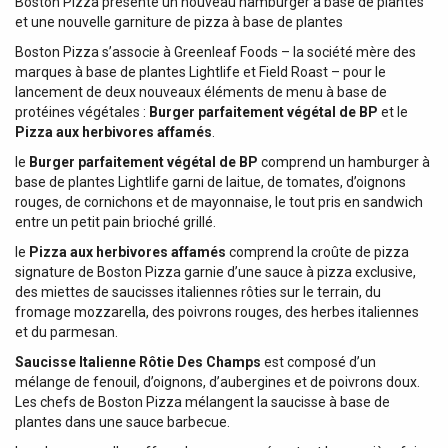
Boston Pizza présente un nouveau hamburger à base de plantes
et une nouvelle garniture de pizza à base de plantes
Boston Pizza s’associe à Greenleaf Foods – la société mère des
marques à base de plantes Lightlife et Field Roast – pour le
lancement de deux nouveaux éléments de menu à base de
protéines végétales :
Burger parfaitement végétal de BP
et le
Pizza aux herbivores affamés
.
le
Burger parfaitement végétal de BP
comprend un hamburger à
base de plantes Lightlife garni de laitue, de tomates, d’oignons
rouges, de cornichons et de mayonnaise, le tout pris en sandwich
entre un petit pain brioché grillé.
le
Pizza aux herbivores affamés
comprend la croûte de pizza
signature de Boston Pizza garnie d’une sauce à pizza exclusive,
des miettes de saucisses italiennes rôties sur le terrain, du
fromage mozzarella, des poivrons rouges, des herbes italiennes
et du parmesan.
Saucisse Italienne Rôtie Des Champs
est composé d’un
mélange de fenouil, d’oignons, d’aubergines et de poivrons doux.
Les chefs de Boston Pizza mélangent la saucisse à base de
plantes dans une sauce barbecue.