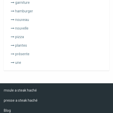
garniture
hamburger
nouveau
nouvelle
pizza
plantes
présente
une
moule a steak haché
presse a steak haché
Blog