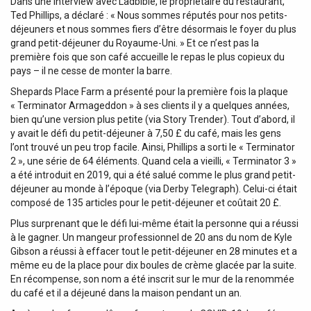
Dans une interview avec Ladbible, le propriétaire du restaurant,
Ted Phillips, a déclaré : « Nous sommes réputés pour nos petits-
déjeuners et nous sommes fiers d’être désormais le foyer du plus
grand petit-déjeuner du Royaume-Uni. » Et ce n’est pas la
première fois que son café accueille le repas le plus copieux du
pays – il ne cesse de monter la barre.
Shepards Place Farm a présenté pour la première fois la plaque
« Terminator Armageddon » à ses clients il y a quelques années,
bien qu’une version plus petite (via Story Trender). Tout d’abord, il
y avait le défi du petit-déjeuner à 7,50 £ du café, mais les gens
l’ont trouvé un peu trop facile. Ainsi, Phillips a sorti le « Terminator
2 », une série de 64 éléments. Quand cela a vieilli, « Terminator 3 »
a été introduit en 2019, qui a été salué comme le plus grand petit-
déjeuner au monde à l’époque (via Derby Telegraph). Celui-ci était
composé de 135 articles pour le petit-déjeuner et coûtait 20 £.
Plus surprenant que le défi lui-même était la personne qui a réussi
à le gagner. Un mangeur professionnel de 20 ans du nom de Kyle
Gibson a réussi à effacer tout le petit-déjeuner en 28 minutes et a
même eu de la place pour dix boules de crème glacée par la suite.
En récompense, son nom a été inscrit sur le mur de la renommée
du café et il a déjeuné dans la maison pendant un an.