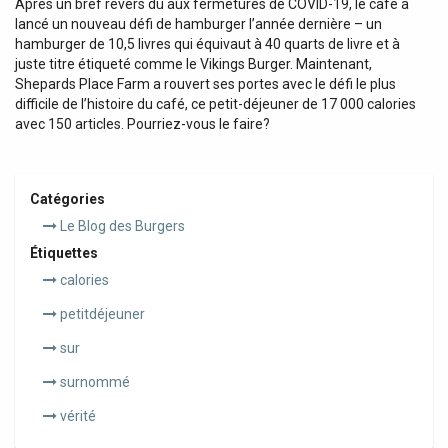
Après un bref revers dû aux fermetures de COVID-19, le café a
lancé un nouveau défi de hamburger l’année dernière – un
hamburger de 10,5 livres qui équivaut à 40 quarts de livre et à
juste titre étiqueté comme le Vikings Burger. Maintenant,
Shepards Place Farm a rouvert ses portes avec le défi le plus
difficile de l’histoire du café, ce petit-déjeuner de 17 000 calories
avec 150 articles. Pourriez-vous le faire?
Catégories
Le Blog des Burgers
Étiquettes
calories
petitdéjeuner
sur
surnommé
vérité