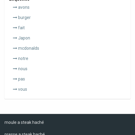
avons
burger
fait
Japon
mcdonalds
notre
nous
pas
vous
moule a steak haché
presse a steak haché