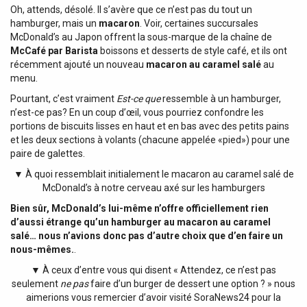
Oh, attends, désolé. Il s’avère que ce n’est pas du tout un
hamburger, mais un
macaron
. Voir, certaines succursales
McDonald’s au Japon offrent la sous-marque de la chaîne de
McCafé par Barista
boissons et desserts de style café, et ils ont
récemment ajouté un nouveau
macaron au caramel salé
au
menu.
Pourtant, c’est vraiment
Est-ce que
ressemble à un hamburger,
n’est-ce pas? En un coup d’œil, vous pourriez confondre les
portions de biscuits lisses en haut et en bas avec des petits pains
et les deux sections à volants (chacune appelée «pied») pour une
paire de galettes.
▼ À quoi ressemblait initialement le macaron au caramel salé de
McDonald’s à notre cerveau axé sur les hamburgers
Bien sûr, McDonald’s lui-même n’offre officiellement rien
d’aussi étrange qu’un hamburger au macaron au caramel
salé… nous n’avions donc pas d’autre choix que d’en faire un
nous-mêmes.
.
▼ À ceux d’entre vous qui disent « Attendez, ce n’est pas
seulement
ne pas
faire d’un burger de dessert une option ? » nous
aimerions vous remercier d’avoir visité SoraNews24 pour la