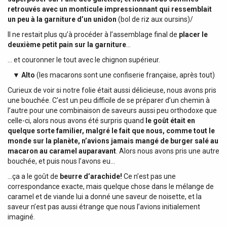
retrouvés avec un monticule impressionnant qui ressemblait
un peu à la garniture d’un unidon
(bol de riz aux oursins)/
Il ne restait plus qu’à procéder à l’assemblage final de
placer le
deuxième petit pain sur la garniture
…
… et couronner le tout avec le chignon supérieur.
▼
Alto
(les macarons sont une confiserie française, après tout)
Curieux de voir si notre folie était aussi délicieuse, nous avons pris
une bouchée. C’est un peu difficile de se préparer d’un chemin à
l’autre pour une combinaison de saveurs aussi peu orthodoxe que
celle-ci, alors nous avons été surpris quand
le goût était en
quelque sorte familier, malgré le fait que nous, comme tout le
monde sur la planète, n’avions jamais mangé de burger salé au
macaron au caramel auparavant
. Alors nous avons pris une autre
bouchée, et puis nous l’avons eu…
…ça a le goût de
beurre d’arachide!
Ce n’est pas une
correspondance exacte, mais quelque chose dans le mélange de
caramel et de viande lui a donné une saveur de noisette, et la
saveur n’est pas aussi étrange que nous l’avions initialement
imaginé.