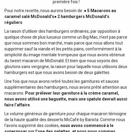
première fois !
Pour notre recette, nous aurons besoin de :
● 5 Macarons au
caramel salé McDonald’s
● 2 hamburgers McDonald’s
réguliers
La raison d’utiliser des hamburgers ordinaires, par opposition à
quelque chose de plus luxueux comme un Big Mac, n’est pas parce
que nous sommes bon marché, mais parce que nous allons tout
supprimer sauf la viande et les petits pains, conformément à la
simplicité du image mentale trompeuse que nous avons obtenue
du tweet macaron de McDonald. Et bien que nous soyons des
gloutons sans vergogne, la raison pour laquelle nous utilisons deux
hamburgers est que nous avons besoin de deux galettes.
Une fois que nous avons retiré toutes les garnitures et sauces
supplémentaires des hamburgers, nous avons prêté attention aux
macarons.
Pour prélever leur garniture à la crème caramel,
nous avons utilisé une baguette, mais une spatule devrait aussi
faire l’affaire
.
Le volume généreux de garniture pour chaque macaron témoigne
de la haute qualité des desserts McCafé by Barista. Comme nous
l’avons supprimé des cookies,
nous avons commencé à le
superposer sur l’une des galettes, et nous nous sommes