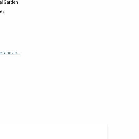
ial Garden
de»
fanovic ...