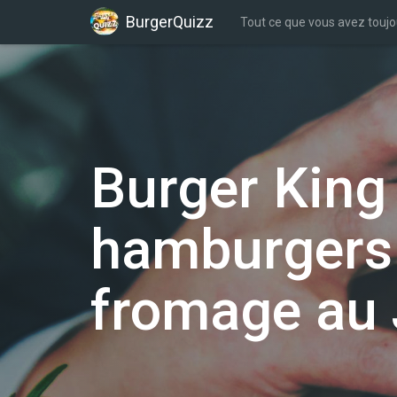
BurgerQuizz
Tout ce que vous avez toujo
Burger King
hamburgers 
fromage au 