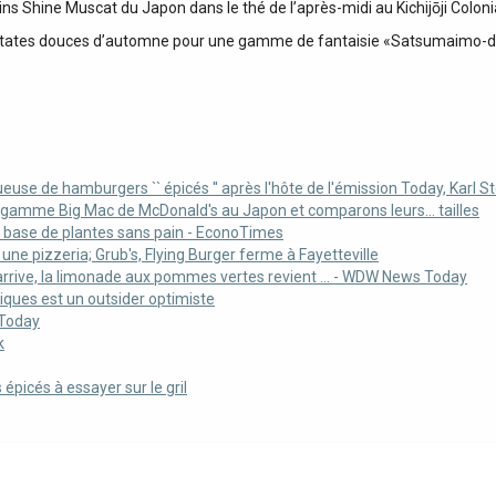
ns Shine Muscat du Japon dans le thé de l’après-midi au Kichijōji Colon
 patates douces d’automne pour une gamme de fantaisie «Satsumaimo-
se de hamburgers `` épicés '' après l'hôte de l'émission Today, Karl Ste
gamme Big Mac de McDonald's au Japon et comparons leurs… tailles
à base de plantes sans pain - EconoTimes
e pizzeria; Grub's, Flying Burger ferme à Fayetteville
rrive, la limonade aux pommes vertes revient ... - WDW News Today
iques est un outsider optimiste
 Today
k
épicés à essayer sur le gril