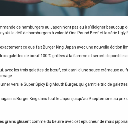
commande de hamburgers au Japon n’ont pas eu à s’éloigner beaucoup de
eriyaki, le défi de hamburgers à volonté One Pound Beef et la série Ugly 
 exactement ce que fait Burger King Japan avec une nouvelle édition li
is galettes de bœuf 100 % grillées à la flamme et seront disponibles
i, avec les trois galettes de bœuf, est garni d’une sauce crémeuse au 
romage.
rner vers le Super Spicy Big Mouth Burger, qui garnit le trio de galett
agasins Burger King dans tout le Japon jusqu’au 9 septembre, au prix d
 Les grains glissent comme du beurre avec cet éplucheur de maïs japona