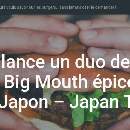
urs voulu savoir sur les burgers… sans jamais oser le demander !
 lance un duo de
Big Mouth épicé
Japon – Japan 