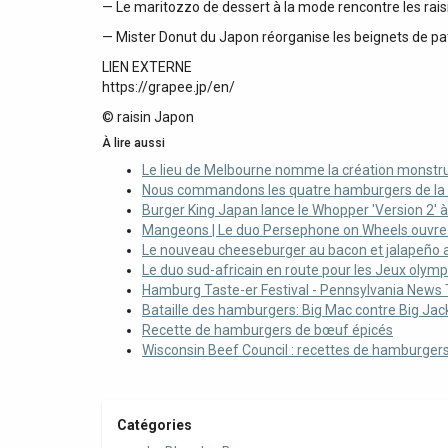
— Le maritozzo de dessert à la mode rencontre les raisi
— Mister Donut du Japon réorganise les beignets de
LIEN EXTERNE
https://grapee.jp/en/
© raisin Japon
À lire aussi
Le lieu de Melbourne nomme la création monstrueu
Nous commandons les quatre hamburgers de la 
Burger King Japan lance le Whopper 'Version 2' 
Mangeons | Le duo Persephone on Wheels ouvre un
Le nouveau cheeseburger au bacon et jalapeño a
Le duo sud-africain en route pour les Jeux olymp
Hamburg Taste-er Festival - Pennsylvania News
Bataille des hamburgers: Big Mac contre Big Jac
Recette de hamburgers de bœuf épicés
Wisconsin Beef Council : recettes de hamburgers 
Catégories